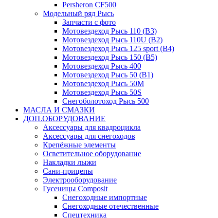
Persheron CF500
Модельный ряд Рысь
Запчасти с фото
Мотовездеход Рысь 110 (B3)
Мотовездеход Рысь 110U (B2)
Мотовездеход Рысь 125 sport (B4)
Мотовездеход Рысь 150 (B5)
Мотовездеход Рысь 400
Мотовездеход Рысь 50 (B1)
Мотовездеход Рысь 50M
Мотовездеход Рысь 50S
Снегоболотоход Рысь 500
МАСЛА И СМАЗКИ
ДОП.ОБОРУДОВАНИЕ
Аксессуары для квадроцикла
Аксессуары для снегоходов
Крепёжные элементы
Осветительное оборудование
Накладки лыжи
Сани-прицепы
Электрооборудование
Гусеницы Composit
Снегоходные импортные
Снегоходные отечественные
Спецтехника