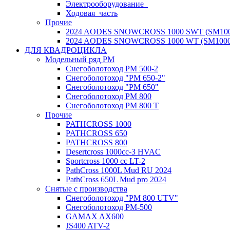
Электрооборудование_
Ходовая_часть
Прочие
2024 AODES SNOWCROSS 1000 SWT (SM100
2024 AODES SNOWCROSS 1000 WT (SM1000
ДЛЯ КВАДРОЦИКЛА
Модельный ряд РМ
Снегоболотоход РМ 500-2
Снегоболотоход "РМ 650-2"
Снегоболотоход "РМ 650"
Снегоболотоход РМ 800
Снегоболотоход РМ 800 Т
Прочие
PATHCROSS 1000
PATHCROSS 650
PATHCROSS 800
Desertcross 1000cc-3 HVAC
Sportcross 1000 cc LT-2
PathCross 1000L Mud RU 2024
PathCross 650L Mud pro 2024
Снятые с производства
Снегоболотоход "РМ 800 UTV"
Снегоболотоход РМ-500
GAMAX AX600
JS400 ATV-2