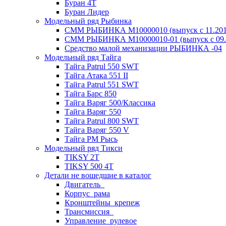
Буран 4Т
Буран Лидер
Модельный ряд Рыбинка
СММ РЫБИНКА M10000010 (выпуск с 11.2011
СММ РЫБИНКА M10000010-01 (выпуск с 09.2
Средство малой механизации РЫБИНКА -04
Модельный ряд Тайга
Тайга Patrul 550 SWT
Тайга Атака 551 II
Тайга Patrul 551 SWT
Тайга Барс 850
Тайга Варяг 500/Классика
Тайга Варяг 550
Тайга Patrul 800 SWT
Тайга Варяг 550 V
Тайга РМ Рысь
Модельный ряд Тикси
TIKSY 2T
TIKSY 500 4T
Детали не вошедшие в каталог
Двигатель_
Корпус_рама
Кронштейны_крепеж
Трансмиссия_
Управление_рулевое