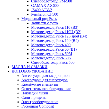
Снегоболотоход РМ-500
GAMAX AX600
JS400 ATV-2
Persheron CF500
Модельный ряд Рысь
Запчасти с фото
Мотовездеход Рысь 110 (B3)
Мотовездеход Рысь 110U (B2)
Мотовездеход Рысь 125 sport (B4)
Мотовездеход Рысь 150 (B5)
Мотовездеход Рысь 400
Мотовездеход Рысь 50 (B1)
Мотовездеход Рысь 50M
Мотовездеход Рысь 50S
Снегоболотоход Рысь 500
МАСЛА И СМАЗКИ
ДОП.ОБОРУДОВАНИЕ
Аксессуары для квадроцикла
Аксессуары для снегоходов
Крепёжные элементы
Осветительное оборудование
Накладки лыжи
Сани-прицепы
Электрооборудование
Гусеницы Composit