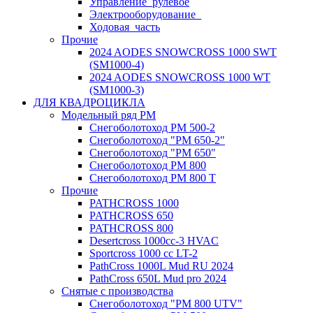
Управление_рулевое
Электрооборудование_
Ходовая_часть
Прочие
2024 AODES SNOWCROSS 1000 SWT
(SM1000-4)
2024 AODES SNOWCROSS 1000 WT
(SM1000-3)
ДЛЯ КВАДРОЦИКЛА
Модельный ряд РМ
Снегоболотоход РМ 500-2
Снегоболотоход "РМ 650-2"
Снегоболотоход "РМ 650"
Снегоболотоход РМ 800
Снегоболотоход РМ 800 Т
Прочие
PATHCROSS 1000
PATHCROSS 650
PATHCROSS 800
Desertcross 1000cc-3 HVAC
Sportcross 1000 cc LT-2
PathCross 1000L Mud RU 2024
PathCross 650L Mud pro 2024
Снятые с производства
Снегоболотоход "РМ 800 UTV"