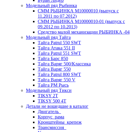
Буран Лидер
Модельный ряд Рыбинка
СММ РЫБИНКА M10000010 (выпуск с
11.2011 по 07.2012)
СММ РЫБИНКА M10000010-01 (выпуск с
09.2012 по 10.2013)
Средство малой механизации РЫБИНКА -04
Модельный ряд Тайга
Тайга Patrul 550 SWT
Тайга Атака 551 II
Тайга Patrul 551 SWT
Тайга Барс 850
Тайга Варяг 500/Классика
Тайга Варяг 550
Тайга Patrul 800 SWT
Тайга Варяг 550 V
Тайга РМ Рысь
Модельный ряд Тикси
TIKSY 2T
TIKSY 500 4T
Детали не вошедшие в каталог
Двигатель_
Корпус_рама
Кронштейны_крепеж
Трансмиссия_