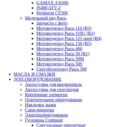
GAMAX AX600
JS400 ATV-2
Persheron CF500
Модельный ряд Рысь
Запчасти с фото
Мотовездеход Рысь 110 (B3)
Мотовездеход Рысь 110U (B2)
Мотовездеход Рысь 125 sport (B4)
Мотовездеход Рысь 150 (B5)
Мотовездеход Рысь 400
Мотовездеход Рысь 50 (B1)
Мотовездеход Рысь 50M
Мотовездеход Рысь 50S
Снегоболотоход Рысь 500
МАСЛА И СМАЗКИ
ДОП.ОБОРУДОВАНИЕ
Аксессуары для квадроцикла
Аксессуары для снегоходов
Крепёжные элементы
Осветительное оборудование
Накладки лыжи
Сани-прицепы
Электрооборудование
Гусеницы Composit
Снегоходные импортные