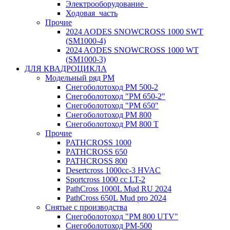
Электрооборудование_
Ходовая_часть
Прочие
2024 AODES SNOWCROSS 1000 SWT
(SM1000-4)
2024 AODES SNOWCROSS 1000 WT
(SM1000-3)
ДЛЯ КВАДРОЦИКЛА
Модельный ряд РМ
Снегоболотоход РМ 500-2
Снегоболотоход "РМ 650-2"
Снегоболотоход "РМ 650"
Снегоболотоход РМ 800
Снегоболотоход РМ 800 Т
Прочие
PATHCROSS 1000
PATHCROSS 650
PATHCROSS 800
Desertcross 1000cc-3 HVAC
Sportcross 1000 cc LT-2
PathCross 1000L Mud RU 2024
PathCross 650L Mud pro 2024
Снятые с производства
Снегоболотоход "РМ 800 UTV"
Снегоболотоход РМ-500