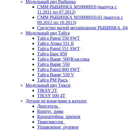
Модельный ряд Рыбинка
СММ РЫБИНКА M10000010 (выпуск с
11.2011 по 07.2012)
СММ РЫБИНКА M10000010-01 (выпуск с
09.2012 по 10.2013)
Средство малой механизации РЫБИНКА -04
Модельный ряд Тайга
Тайга Patrul 550 SWT
Тайга Атака 551 II
Тайга Patrul 551 SWT
Тайга Барс 850
Тайга Варяг 500/Классика
Тайга Варяг 550
Тайга Patrul 800 SWT
Тайга Варяг 550 V
Тайга РМ Рысь
Модельный ряд Тикси
TIKSY 2T
TIKSY 500 4T
Детали не вошедшие в каталог
Двигатель_
Корпус_рама
Кронштейны_крепеж
Трансмиссия_
Управление_рулевое