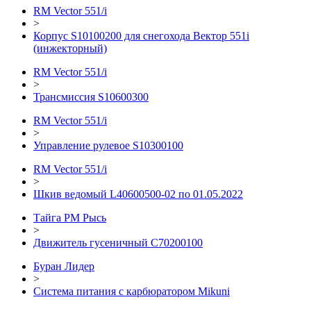
RM Vector 551/i
>
Корпус S10100200 для снегохода Вектор 551i
(инжекторный)
RM Vector 551/i
>
Трансмиссия S10600300
RM Vector 551/i
>
Управление рулевое S10300100
RM Vector 551/i
>
Шкив ведомый L40600500-02 по 01.05.2022
Тайга РМ Рысь
>
Движитель гусеничный C70200100
Буран Лидер
>
Система питания с карбюратором Mikuni