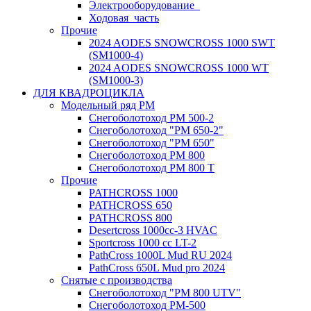
Электрооборудование_
Ходовая_часть
Прочие
2024 AODES SNOWCROSS 1000 SWT
(SM1000-4)
2024 AODES SNOWCROSS 1000 WT
(SM1000-3)
ДЛЯ КВАДРОЦИКЛА
Модельный ряд РМ
Снегоболотоход РМ 500-2
Снегоболотоход "РМ 650-2"
Снегоболотоход "РМ 650"
Снегоболотоход РМ 800
Снегоболотоход РМ 800 Т
Прочие
PATHCROSS 1000
PATHCROSS 650
PATHCROSS 800
Desertcross 1000cc-3 HVAC
Sportcross 1000 cc LT-2
PathCross 1000L Mud RU 2024
PathCross 650L Mud pro 2024
Снятые с производства
Снегоболотоход "РМ 800 UTV"
Снегоболотоход РМ-500