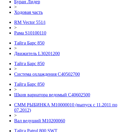
Буран Лидер
>
Ходовая часть
RM Vector 551/i
>
Рама S10100110
Тайга Барс 850
>
Движитель L30201200
Тайга Барс 850
>
Система охлаждения C40502700
Тайга Барс 850
>
Шкив вариатора ведомый С40602500
СММ РЫБИНКА M10000010 (выпуск с 11.2011 по
07.2012)
>
Вал ведущий M10200060
Тайга Patrul 800 SWT