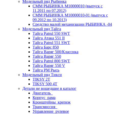
Модельный ряд Рыбинка
СММ РЫБИНКА M10000010 (выпуск с
11.2011 по 07.2012)
СММ РЫБИНКА M10000010-01 (выпуск с
09.2012 по 10.2013)
Средство малой механизации РЫБИНКА -04
Модельный ряд Тайга
Тайга Patrul 550 SWT
Тайга Атака 551 II
Тайга Patrul 551 SWT
Тайга Барс 850
Тайга Варяг 500/Классика
Тайга Варяг 550
Тайга Patrul 800 SWT
Тайга Варяг 550 V
Тайга РМ Рысь
Модельный ряд Тикси
TIKSY 2T
TIKSY 500 4T
Детали не вошедшие в каталог
Двигатель_
Корпус_рама
Кронштейны_крепеж
Трансмиссия_
Управление_рулевое