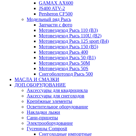
GAMAX AX600
JS400 ATV-2
Persheron CF500
Модельный ряд Рысь
Запчасти с фото
Мотовездеход Рысь 110 (B3)
Мотовездеход Рысь 110U (B2)
Мотовездеход Рысь 125 sport (B4)
Мотовездеход Рысь 150 (B5)
Мотовездеход Рысь 400
Мотовездеход Рысь 50 (B1)
Мотовездеход Рысь 50M
Мотовездеход Рысь 50S
Снегоболотоход Рысь 500
МАСЛА И СМАЗКИ
ДОП.ОБОРУДОВАНИЕ
Аксессуары для квадроцикла
Аксессуары для снегоходов
Крепёжные элементы
Осветительное оборудование
Накладки лыжи
Сани-прицепы
Электрооборудование
Гусеницы Composit
Снегоходные импортные