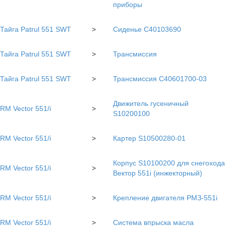
приборы
Тайга Patrul 551 SWT
>
Сиденье С40103690
Тайга Patrul 551 SWT
>
Трансмиссия
Тайга Patrul 551 SWT
>
Трансмиссия С40601700-03
Движитель гусеничный
RM Vector 551/i
>
S10200100
RM Vector 551/i
>
Картер S10500280-01
Корпус S10100200 для снегохода
RM Vector 551/i
>
Вектор 551i (инжекторный)
RM Vector 551/i
>
Крепление двигателя РМЗ-551i
RM Vector 551/i
>
Система впрыска масла