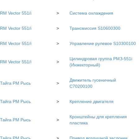
RM Vector 551/i
>
Система охлаждения
RM Vector 551/i
>
Трансмиссия S10600300
RM Vector 551/i
>
Управление рулевое S10300100
Цилиндровая группа РМЗ-551i
RM Vector 551/i
>
(Инжекторный)
Движитель гусеничный
Тайга РМ Рысь
>
C70200100
Тайга РМ Рысь
>
Крепление двигателя
Кронштейны для крепления
Тайга РМ Рысь
>
пластика
Тайга РМ Рысь
>
Привод воздушной заслонки