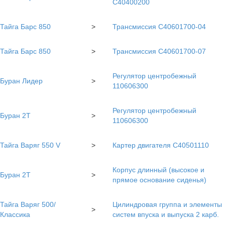
С40400200
Тайга Барс 850
>
Трансмиссия С40601700-04
Тайга Барс 850
>
Трансмиссия С40601700-07
Регулятор центробежный
Буран Лидер
>
110606300
Регулятор центробежный
Буран 2Т
>
110606300
Тайга Варяг 550 V
>
Картер двигателя С40501110
Корпус длинный (высокое и
Буран 2Т
>
прямое основание сиденья)
Тайга Варяг 500/
Цилиндровая группа и элементы
>
Классика
систем впуска и выпуска 2 карб.