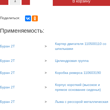
В корзину
Поделиться:
Применяемость:
Картер двигателя 110500110 со
Буран 2Т
>
шпильками
Буран 2Т
>
Цилиндровая группа
Буран 2Т
>
Коробка реверса 110603190
Корпус короткий (высокое и
Буран 2Т
>
прямое основание сиденья)
Буран 2Т
>
Лыжа с рессорой металлическая