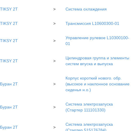
TIKSY 2T
>
Система охлаждения
TIKSY 2T
>
Трансмиссия L10600300-01
Управление рулевое L10300100-
TIKSY 2T
>
01
Цилиндровая группа и элементы
TIKSY 2T
>
систем впуска и выпуска
Корпус короткий нового. обр.
Буран 2Т
>
(высокое и наклонное основание
сиденья н.о.)
Система электрозапуска
Буран 2Т
>
(Стартер 111101330)
Система электрозапуска
Буран 2Т
>
(Стартер 515176784)