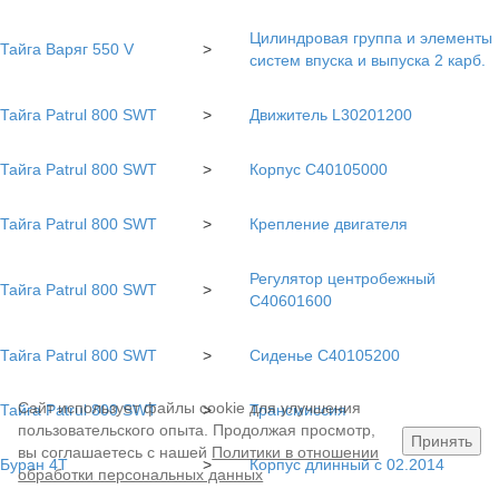
Цилиндровая группа и элементы
Тайга Варяг 550 V
>
систем впуска и выпуска 2 карб.
Тайга Patrul 800 SWT
>
Движитель L30201200
Тайга Patrul 800 SWT
>
Корпус С40105000
Тайга Patrul 800 SWT
>
Крепление двигателя
Регулятор центробежный
Тайга Patrul 800 SWT
>
C40601600
Тайга Patrul 800 SWT
>
Сиденье С40105200
Сайт использует файлы cookie для улучшения
Тайга Patrul 800 SWT
>
Трансмиссия
пользовательского опыта. Продолжая просмотр,
Принять
вы соглашаетесь с нашей
Политики в отношении
Буран 4Т
>
Корпус длинный с 02.2014
обработки персональных данных