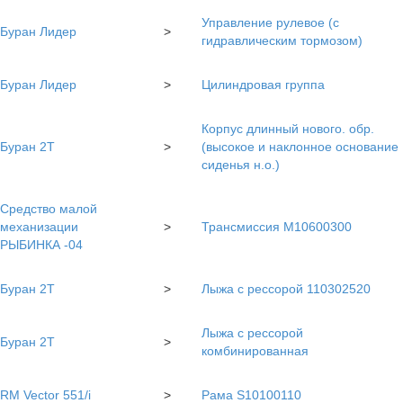
Управление рулевое (с
Буран Лидер
>
гидравлическим тормозом)
Буран Лидер
>
Цилиндровая группа
Корпус длинный нового. обр.
Буран 2Т
>
(высокое и наклонное основание
сиденья н.о.)
Средство малой
механизации
>
Трансмиссия М10600300
РЫБИНКА -04
Буран 2Т
>
Лыжа с рессорой 110302520
Лыжа с рессорой
Буран 2Т
>
комбинированная
RM Vector 551/i
>
Рама S10100110