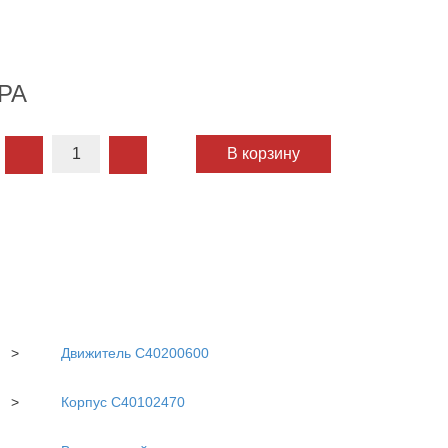
РА
В корзину
>
Движитель C40200600
>
Корпус С40102470