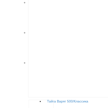
Модельный ряд Буран
Буран 2Т
Буран 4Т
Буран Лидер
Модельный ряд Рыбинка
СММ РЫБИНКА M10000010 (выпуск с 1
СММ РЫБИНКА M10000010-01 (выпуск 
Средство малой механизации РЫБИН
Модельный ряд Тайга
Тайга Patrul 550 SWT
Тайга Атака 551 II
Тайга Patrul 551 SWT
Тайга Барс 850
Тайга Варяг 500/Классика