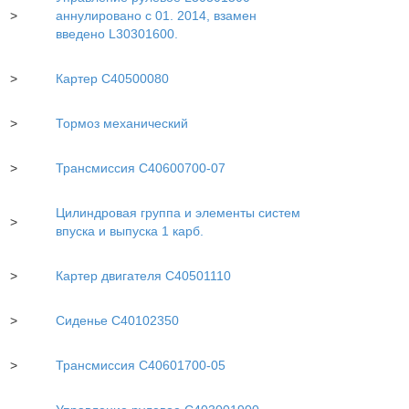
>
аннулировано с 01. 2014, взамен
введено L30301600.
>
Картер C40500080
>
Тормоз механический
>
Трансмиссия С40600700-07
Цилиндровая группа и элементы систем
>
впуска и выпуска 1 карб.
>
Картер двигателя С40501110
>
Сиденье С40102350
>
Трансмиссия С40601700-05