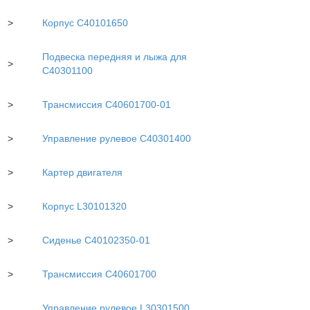
>
Корпус С40101650
Подвеска передняя и лыжа для
>
C40301100
>
Трансмиссия С40601700-01
>
Управление рулевое С40301400
>
Картер двигателя
>
Корпус L30101320
>
Сиденье С40102350-01
>
Трансмиссия С40601700
Управление рулевое L30301500