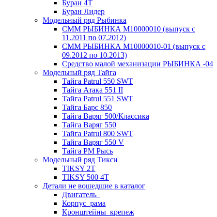
Буран 4Т
Буран Лидер
Модельный ряд Рыбинка
СММ РЫБИНКА M10000010 (выпуск с
11.2011 по 07.2012)
СММ РЫБИНКА M10000010-01 (выпуск с
09.2012 по 10.2013)
Средство малой механизации РЫБИНКА -04
Модельный ряд Тайга
Тайга Patrul 550 SWT
Тайга Атака 551 II
Тайга Patrul 551 SWT
Тайга Барс 850
Тайга Варяг 500/Классика
Тайга Варяг 550
Тайга Patrul 800 SWT
Тайга Варяг 550 V
Тайга РМ Рысь
Модельный ряд Тикси
TIKSY 2T
TIKSY 500 4T
Детали не вошедшие в каталог
Двигатель_
Корпус_рама
Кронштейны_крепеж