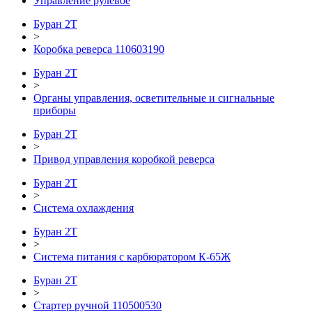
Управление рулевое
Буран 2Т
>
Коробка реверса 110603190
Буран 2Т
>
Органы управления, осветительные и сигнальные
приборы
Буран 2Т
>
Привод управления коробкой реверса
Буран 2Т
>
Система охлаждения
Буран 2Т
>
Система питания с карбюратором К-65Ж
Буран 2Т
>
Стартер ручной 110500530