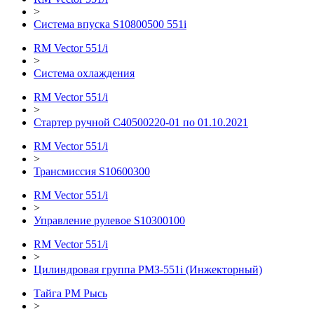
>
Система впуска S10800500 551i
RM Vector 551/i
>
Система охлаждения
RM Vector 551/i
>
Стартер ручной C40500220-01 по 01.10.2021
RM Vector 551/i
>
Трансмиссия S10600300
RM Vector 551/i
>
Управление рулевое S10300100
RM Vector 551/i
>
Цилиндровая группа РМЗ-551i (Инжекторный)
Тайга РМ Рысь
>