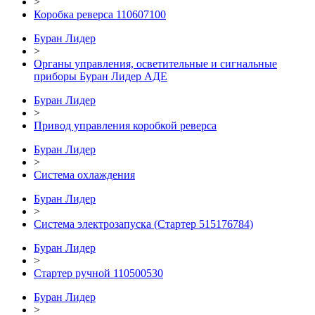
>
Коробка реверса 110607100
Буран Лидер
>
Органы управления, осветительные и сигнальные
приборы Буран Лидер АДЕ
Буран Лидер
>
Привод управления коробкой реверса
Буран Лидер
>
Система охлаждения
Буран Лидер
>
Система электрозапуска (Стартер 515176784)
Буран Лидер
>
Стартер ручной 110500530
Буран Лидер
>