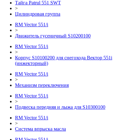
Тайга Patrul 551 SWT
>
Цилиндровая группа
RM Vector 551/i
>
Движитель гусеничный S10200100
RM Vector 551/i
>
Корпус S10100200 для снегохода Вектор 551i
(инжекторный)
RM Vector 551/i
>
Механизм переключения
RM Vector 551/i
>
Подвеска передняя и лыжа для S10300100
RM Vector 551/i
>
Система впрыска масла
RM Vector 551/i