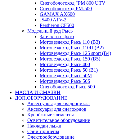
Снегоболотоход "РМ 800 UTV"
Снегоболотоход РМ-500
GAMAX AX600
JS400 ATV-2
Persheron CF500
Модельный ряд Рысь
Запчасти с фото
Мотовездеход Рысь 110 (B3)
Мотовездеход Рысь 110U (B2)
Мотовездеход Рысь 125 sport (B4)
Мотовездеход Рысь 150 (B5)
Мотовездеход Рысь 400
Мотовездеход Рысь 50 (B1)
Мотовездеход Рысь 50M
Мотовездеход Рысь 50S
Снегоболотоход Рысь 500
МАСЛА И СМАЗКИ
ДОП.ОБОРУДОВАНИЕ
Аксессуары для квадроцикла
Аксессуары для снегоходов
Крепёжные элементы
Осветительное оборудование
Накладки лыжи
Сани-прицепы
Электрооборудование