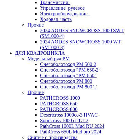
Трансмиссия_
Управление_рулевое
Электрооборудование_
Ходовая_часть
Прочие
2024 AODES SNOWCROSS 1000 SWT
(SM1000-4)
2024 AODES SNOWCROSS 1000 WT
(SM1000-3)
ДЛЯ КВАДРОЦИКЛА
Модельный ряд РМ
Снегоболотоход РМ 500-2
Снегоболотоход "РМ 650-2"
Снегоболотоход "РМ 650"
Снегоболотоход РМ 800
Снегоболотоход РМ 800 Т
Прочие
PATHCROSS 1000
PATHCROSS 650
PATHCROSS 800
Desertcross 1000cc-3 HVAC
Sportcross 1000 cc LT-2
PathCross 1000L Mud RU 2024
PathCross 650L Mud pro 2024
Снятые с производства