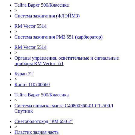
Тайга Варяг 500/Классика
>
Система зажигания (ФЛЭЙМЗ)
RM Vector 551/i
>
Система зажигания РМЗ 551 (карбюратор)
RM Vector 551/i
>
Органы управления, осветительные и сигнальные
приборы RM Vector 551
Буран 2Т
>
Капот 110700660
Тайга Варяг 500/Классика
>
Система впрыска масла C40800360-01 СТ-500Д
Спутник
Снегоболотоход "РМ 650-2"
>
Пластик задняя часть