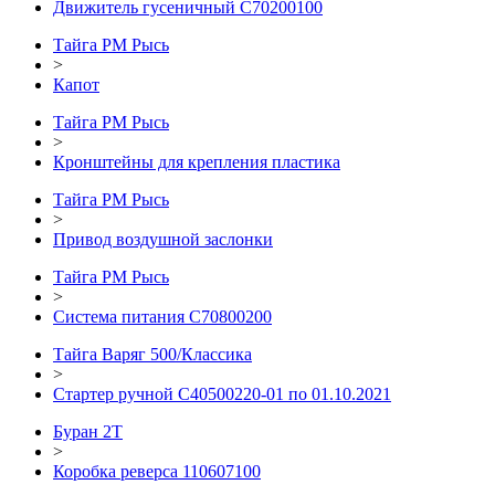
Движитель гусеничный C70200100
Тайга РМ Рысь
>
Капот
Тайга РМ Рысь
>
Кронштейны для крепления пластика
Тайга РМ Рысь
>
Привод воздушной заслонки
Тайга РМ Рысь
>
Система питания C70800200
Тайга Варяг 500/Классика
>
Стартер ручной C40500220-01 по 01.10.2021
Буран 2Т
>
Коробка реверса 110607100