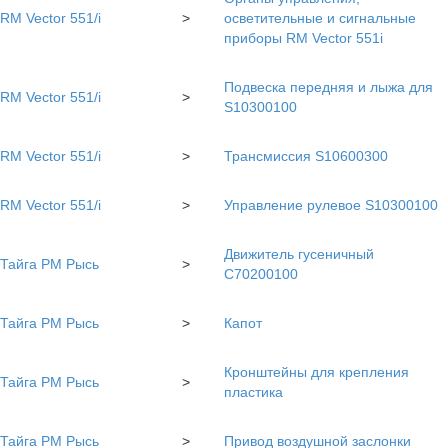
RM Vector 551/i
>
осветительные и сигнальные
приборы RM Vector 551i
Подвеска передняя и лыжа для
RM Vector 551/i
>
S10300100
RM Vector 551/i
>
Трансмиссия S10600300
RM Vector 551/i
>
Управление рулевое S10300100
Движитель гусеничный
Тайга РМ Рысь
>
C70200100
Тайга РМ Рысь
>
Капот
Кронштейны для крепления
Тайга РМ Рысь
>
пластика
Тайга РМ Рысь
>
Привод воздушной заслонки