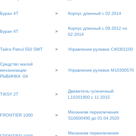
Буран 4Т
>
Корпус длинный с 02.2014
Корпус длинный с 09.2012 по
Буран 4Т
>
02.2014
Тайга Patrul 550 SWT
>
Управление рулевое C40301100
Средство малой
механизации
>
Управление рулевое М10300570
РЫБИНКА -04
Движитель гусеничный
TIKSY 2T
>
L10201900 с 11.2015
Механизм переключения
FRONTIER 1000
>
S10600490 до 01.04.2020
Механизм переключения