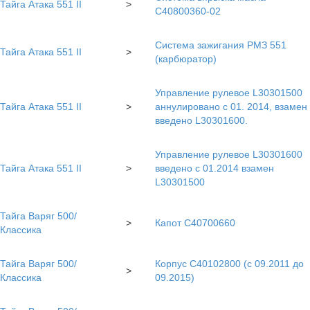
Тайга Атака 551 II
>
C40800360-02
Система зажигания РМЗ 551
Тайга Атака 551 II
>
(карбюратор)
Управление рулевое L30301500
Тайга Атака 551 II
>
аннулировано с 01. 2014, взамен
введено L30301600.
Управление рулевое L30301600
Тайга Атака 551 II
>
введено с 01.2014 взамен
L30301500
Тайга Варяг 500/
>
Капот С40700660
Классика
Тайга Варяг 500/
Корпус С40102800 (с 09.2011 до
>
Классика
09.2015)