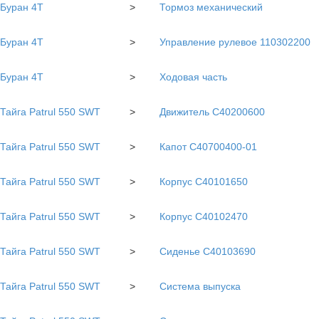
Буран 4Т
>
Тормоз механический
Буран 4Т
>
Управление рулевое 110302200
Буран 4Т
>
Ходовая часть
Тайга Patrul 550 SWT
>
Движитель C40200600
Тайга Patrul 550 SWT
>
Капот С40700400-01
Тайга Patrul 550 SWT
>
Корпус С40101650
Тайга Patrul 550 SWT
>
Корпус С40102470
Тайга Patrul 550 SWT
>
Сиденье С40103690
Тайга Patrul 550 SWT
>
Система выпуска