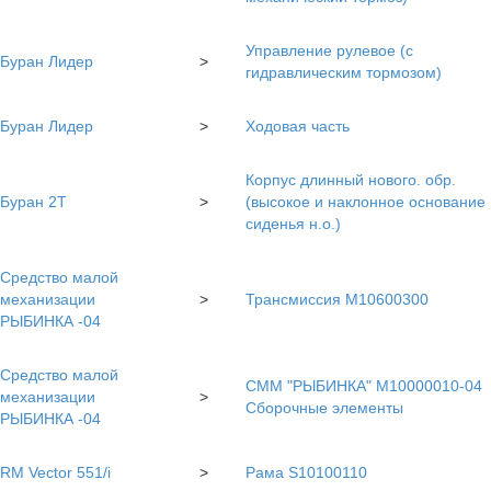
Управление рулевое (с
Буран Лидер
>
гидравлическим тормозом)
Буран Лидер
>
Ходовая часть
Корпус длинный нового. обр.
Буран 2Т
>
(высокое и наклонное основание
сиденья н.о.)
Средство малой
механизации
>
Трансмиссия М10600300
РЫБИНКА -04
Средство малой
СММ "РЫБИНКА" М10000010-04
механизации
>
Сборочные элементы
РЫБИНКА -04
RM Vector 551/i
>
Рама S10100110