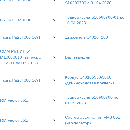
FRONTIER 1000
>
S10600790 с 01.04.2020
Трансмиссия S10600700-01 до
FRONTIER 1000
>
10.04.2023
Тайга Patrul 800 SWT
>
Движитель С40204200
СММ РЫБИНКА
M10000010 (выпуск с
>
Вал ведущий
11.2011 по 07.2012)
Корпус C40105550/5860
Тайга Patrul 800 SWT
>
-длинноходовая подвеска
Трансмиссия S10600700 по
RM Vector 551/i
>
01.05.2023
Система зажигания РМЗ 551
RM Vector 551/i
>
(карбюратор)