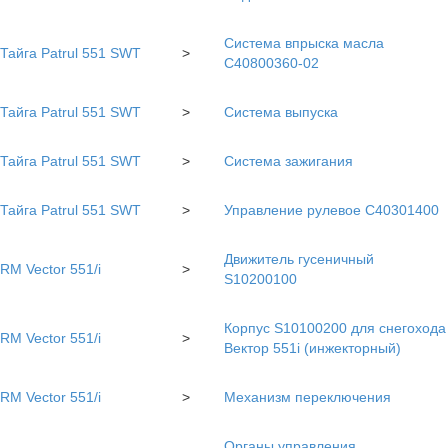
Система впрыска масла
Тайга Patrul 551 SWT
>
C40800360-02
Тайга Patrul 551 SWT
>
Система выпуска
Тайга Patrul 551 SWT
>
Система зажигания
Тайга Patrul 551 SWT
>
Управление рулевое С40301400
Движитель гусеничный
RM Vector 551/i
>
S10200100
Корпус S10100200 для снегохода
RM Vector 551/i
>
Вектор 551i (инжекторный)
RM Vector 551/i
>
Механизм переключения
Органы управления,