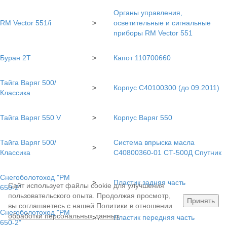
Органы управления,
RM Vector 551/i
>
осветительные и сигнальные
приборы RM Vector 551
Буран 2Т
>
Капот 110700660
Тайга Варяг 500/
>
Корпус С40100300 (до 09.2011)
Классика
Тайга Варяг 550 V
>
Корпус Варяг 550
Тайга Варяг 500/
Система впрыска масла
>
Классика
C40800360-01 СТ-500Д Спутник
Снегоболотоход "РМ
>
Пластик задняя часть
Сайт использует файлы cookie для улучшения
650-2"
пользовательского опыта. Продолжая просмотр,
Принять
вы соглашаетесь с нашей
Политики в отношении
Снегоболотоход "РМ
обработки персональных данных
>
Пластик передняя часть
650-2"