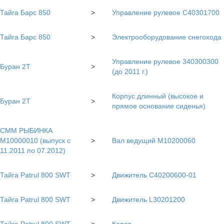
Тайга Барс 850
>
Управление рулевое С40301700
Тайга Барс 850
>
Электрооборудование снегохода
Управление рулевое 340300300
Буран 2Т
>
(до 2011 г.)
Корпус длинный (высокое и
Буран 2Т
>
прямое основание сиденья)
СММ РЫБИНКА
M10000010 (выпуск с
>
Вал ведущий M10200060
11.2011 по 07.2012)
Тайга Patrul 800 SWT
>
Движитель C40200600-01
Тайга Patrul 800 SWT
>
Движитель L30201200